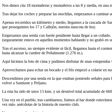
Nos dimos cita 18 montañeras y montañeros a las 8 y media, en una ma
Tras dejar los coches y preparar las mochilas, empezamos a caminar at
Apenas recorridos un kilómetro y medio, llegamos a la cascada de San
que proseguimos los 17 y Callejón, nuestra mascota de hoy.
Empezamos una senda con fuerte pendiente hasta llegar a un collado. 
(seguramente estuvo en aquellos momentos hablando y no grabó en su 
Tras el ascenso, no siempre evidente ni fácil, llegamos hasta el comi
hasta alcanzar la cumbre de Peñalmonte (1.276 m.).
Aquí hicimos la foto de cima y pudimos disfrutar de unas estupendas v
Aprovechamos para echar un bocado y el frío empezó a colarse en nue
Descendimos por una senda en la que estaban poniendo señales para la
volver a Santiuste y Préjano.
La ruta ha sido de unos 13 kms. y un desnivel total acumulado de 66
Una vez en el pueblo, tras cambiarnos, fuimos al bar donde estuvimo
vez más- anécdotas de la historia de nuestro club.