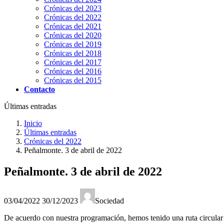
Crónicas del 2023
Crónicas del 2022
Crónicas del 2021
Crónicas del 2020
Crónicas del 2019
Crónicas del 2018
Crónicas del 2017
Crónicas del 2016
Crónicas del 2015
Contacto
Últimas entradas
Inicio
Últimas entradas
Crónicas del 2022
Peñalmonte. 3 de abril de 2022
Peñalmonte. 3 de abril de 2022
Última
03/04/2022
30/12/2023
Sociedad
actualización
:
De acuerdo con nuestra programación, hemos tenido una ruta circular 