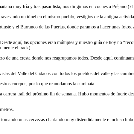
ñana muy fría y tras pasar lista, nos dirigimos en coches a Préjano (71
ravesando un túnel en el mismo pueblo, vestigios de la antigua activid
tiuste y el Barranco de las Puertas, donde paramos a hacer unas fotos
Desde aquí, las opciones eran múltiples y nuestro guía de hoy no “rec
mente el track).
enzo de una cresta donde nos reagrupamos todos. Desde aquí, continuamo
istas del Valle del Cidacos con todos los pueblos del valle y las cumbr
stros cuerpos, por lo que reanudamos la caminata.
 carrera trail del próximo fin de semana. Hubo momentos de fuerte desc
0metros.
s tomando unas cervezas charlando muy distendidamente e incluso hubo 