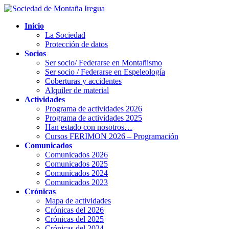
Saltar
Saltar
al
a
Inicio
contenido
la
La Sociedad
navegación
Protección de datos
Socios
Ser socio/ Federarse en Montañismo
Ser socio / Federarse en Espeleología
Coberturas y accidentes
Alquiler de material
Actividades
Programa de actividades 2026
Programa de actividades 2025
Han estado con nosotros…
Cursos FERIMON 2026 – Programación
Comunicados
Comunicados 2026
Comunicados 2025
Comunicados 2024
Comunicados 2023
Crónicas
Mapa de actividades
Crónicas del 2026
Crónicas del 2025
Crónicas del 2024